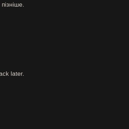
 пізніше.
ck later.