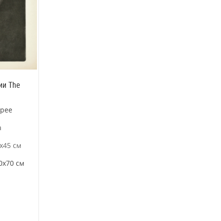
ии The
ерее
а
х45 см
0х70 см