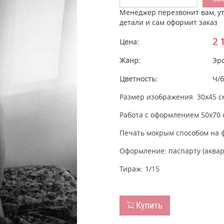
Менеджер перезвонит вам, у
детали и сам оформит заказ
2 
Цена:
Жанр:
Эр
Цветность:
Ч/б
Размер изображения
30х45 с
Работа с о
формлением 50х70 
Печать мокрым способом на фо
Оформление: паспарту (аквар
Тираж: 1/15
Купить