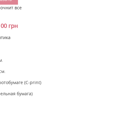
точнит все
100 грн
отика
м.
см.
тобумаге (C-print)
ельная бумага)