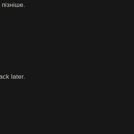
 пізніше.
ck later.