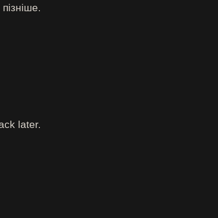
 пізніше.
ck later.