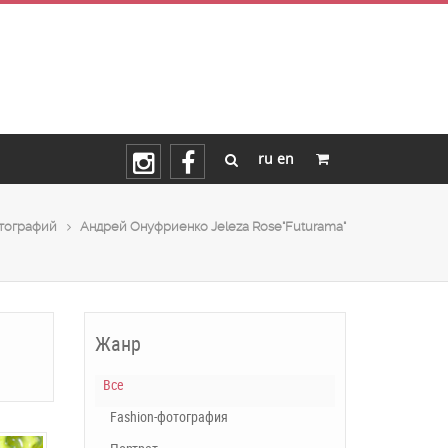
ru
en
тографий
Андрей Онуфриенко Jeleza Rose"Futurama"
Жанр
Все
Fashion-фотография