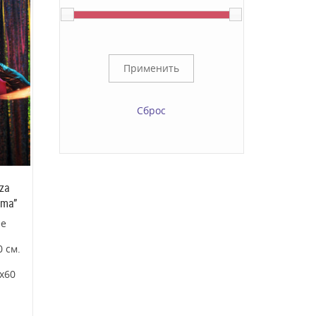
Сброс
za
ama”
ее
 см.
х60